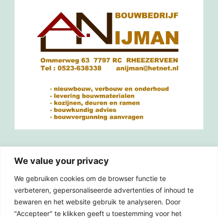
We value your privacy
Verslag inloopbijeenkomst Heemserpoort
We gebruiken cookies om de browser functie te
Gesprek gebiedswethouder
verbeteren, gepersonaliseerde advertenties of inhoud te
bewaren en het website gebruik te analyseren. Door
Inloopavond Heemserpoort 1 juli 2026 19:00-
"Accepteer" te klikken geeft u toestemming voor het