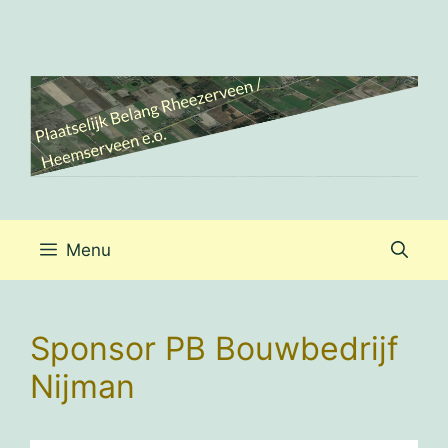
Ga
naar
de
inhoud
Menu
Sponsor PB Bouwbedrijf
Nijman