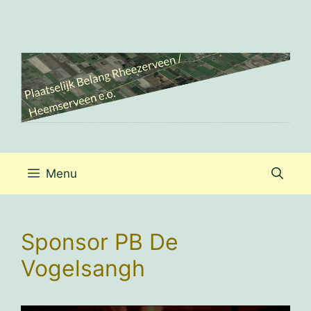
Ga
naar
de
inhoud
Menu
Sponsor PB De
Vogelsangh