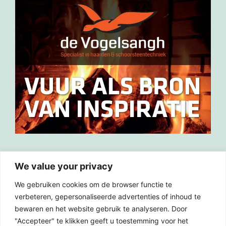
We value your privacy
Verslag inloopbijeenkomst Heemserpoort
We gebruiken cookies om de browser functie te
Gesprek gebiedswethouder
verbeteren, gepersonaliseerde advertenties of inhoud te
bewaren en het website gebruik te analyseren. Door
Inloopavond Heemserpoort 1 juli 2026 19:00-
"Accepteer" te klikken geeft u toestemming voor het