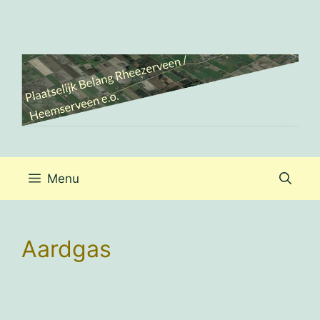
Ga
naar
de
inhoud
Menu
Aardgas